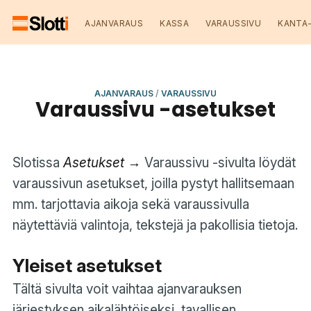
AJANVARAUS
KASSA
VARAUSSIVU
KANTA
AJANVARAUS
/
VARAUSSIVU
Varaussivu -asetukset
Slotissa
Asetukset →
Varaussivu -sivulta löydät
varaussivun asetukset, joilla pystyt hallitsemaan
mm. tarjottavia aikoja sekä varaussivulla
näytettäviä valintoja, tekstejä ja pakollisia tietoja.
Yleiset asetukset
Tältä sivulta voit vaihtaa ajanvarauksen
järjestyksen aikalähtöiseksi, tavallisen