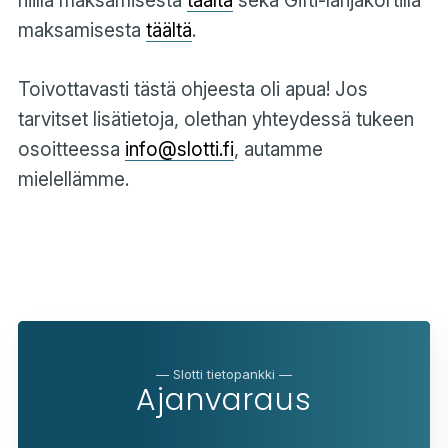
niillä maksamisesta
täältä
sekä Gifti-lahjakortilla
maksamisesta
täältä
.
Toivottavasti tästä ohjeesta oli apua! Jos
tarvitset lisätietoja, olethan yhteydessä tukeen
osoitteessa
info@slotti.fi
, autamme
mielellämme.
— Slotti tietopankki —
Ajanvaraus