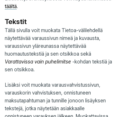
täältä
.
Tekstit
Tällä sivulla voit muokata Tietoa-välilehdellä
näytettävää varaussivun nimeä ja kuvausta,
varaussivun yläreunassa näytettävää
huomautustekstiä ja sen otsikkoa sekä
Varattavissa vain puhelimitse
-kohdan tekstiä ja
sen otsikkoa.
Lisäksi voit muokata varausvahvistussivun,
varauskorin vahvistuksen, onnistuneen
maksutapahtuman ja tunnille jonoon lisäyksen
tekstejä, jotka näytetään asiakkaalle
onnistuneen varauksen jälkeen. Muokattavissa