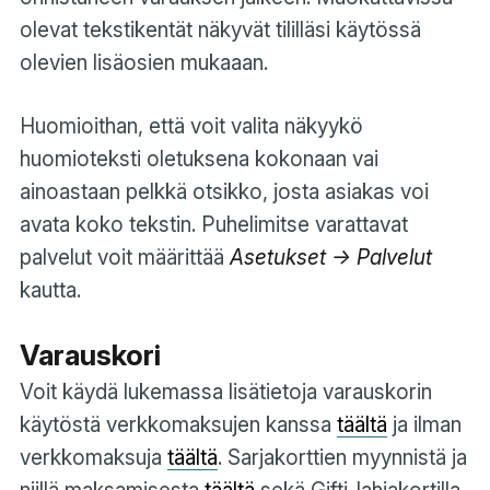
olevat tekstikentät näkyvät tililläsi käytössä
olevien lisäosien mukaaan.
Huomioithan, että voit valita näkyykö
huomioteksti oletuksena kokonaan vai
ainoastaan pelkkä otsikko, josta asiakas voi
avata koko tekstin. Puhelimitse varattavat
palvelut voit määrittää
Asetukset -> Palvelut
kautta.
Varauskori
Voit käydä lukemassa lisätietoja varauskorin
käytöstä verkkomaksujen kanssa
täältä
ja ilman
verkkomaksuja
täältä
. Sarjakorttien myynnistä ja