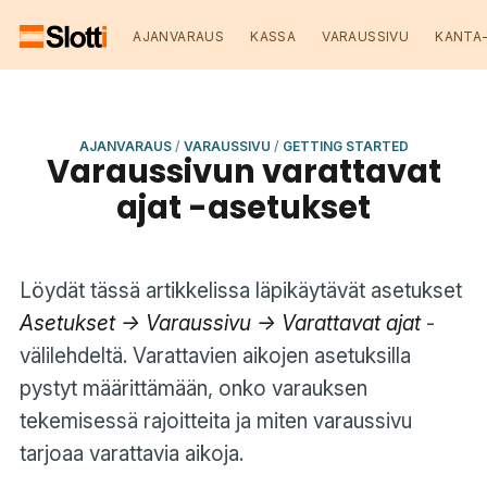
AJANVARAUS
KASSA
VARAUSSIVU
KANTA
AJANVARAUS
/
VARAUSSIVU
/
GETTING STARTED
Varaussivun varattavat
ajat -asetukset
Löydät tässä artikkelissa läpikäytävät asetukset
Asetukset -> Varaussivu -> Varattavat ajat
-
välilehdeltä. Varattavien aikojen asetuksilla
pystyt määrittämään, onko varauksen
tekemisessä rajoitteita ja miten varaussivu
tarjoaa varattavia aikoja.