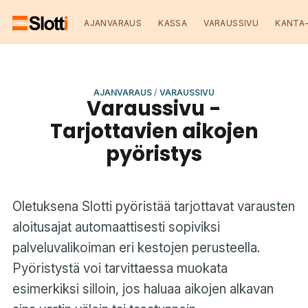
AJANVARAUS
KASSA
VARAUSSIVU
KANTA
AJANVARAUS
/
VARAUSSIVU
Varaussivu -
Tarjottavien aikojen
pyöristys
Oletuksena Slotti pyöristää tarjottavat varausten
aloitusajat automaattisesti sopiviksi
palveluvalikoiman eri kestojen perusteella.
Pyöristystä voi tarvittaessa muokata
esimerkiksi silloin, jos haluaa aikojen alkavan