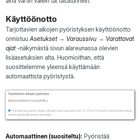
aina vartin välein tai tasatunnein.
Käyttöönotto
Tarjottavien aikojen pyöristyksen käyttöönotto
onnistuu
Asetukset → Varaussivu → Varattavat
ajat
-näkymästä sivun alareunassa olevien
lisäasetuksien alta. Huomioithan, että
suosittelemme yleensä käyttämään
automaattista pyöristystä.
Automaattinen (suositeltu):
Pyöristää