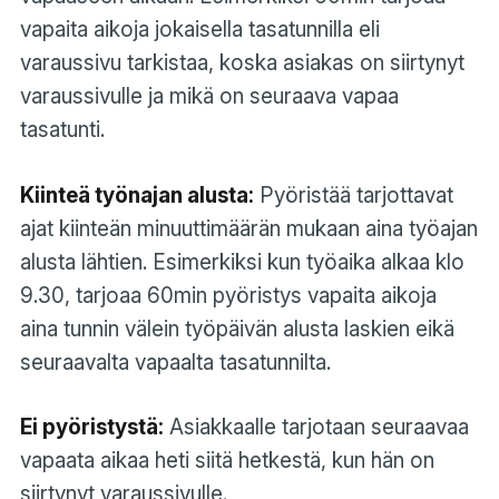
vapaita aikoja jokaisella tasatunnilla eli
varaussivu tarkistaa, koska asiakas on siirtynyt
varaussivulle ja mikä on seuraava vapaa
tasatunti.
Kiinteä työnajan alusta:
Pyöristää tarjottavat
ajat kiinteän minuuttimäärän mukaan aina työajan
alusta lähtien. Esimerkiksi kun työaika alkaa klo
9.30, tarjoaa 60min pyöristys vapaita aikoja
aina tunnin välein työpäivän alusta laskien eikä
seuraavalta vapaalta tasatunnilta.
Ei pyöristystä:
Asiakkaalle tarjotaan seuraavaa
vapaata aikaa heti siitä hetkestä, kun hän on
siirtynyt varaussivulle.