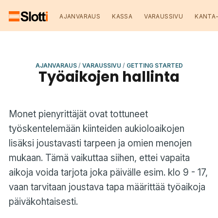
AJANVARAUS
KASSA
VARAUSSIVU
KANTA
AJANVARAUS
/
VARAUSSIVU
/
GETTING STARTED
Työaikojen hallinta
Monet pienyrittäjät ovat tottuneet
työskentelemään kiinteiden aukioloaikojen
lisäksi joustavasti tarpeen ja omien menojen
mukaan. Tämä vaikuttaa siihen, ettei vapaita
aikoja voida tarjota joka päivälle esim. klo 9 - 17,
vaan tarvitaan joustava tapa määrittää työaikoja
päiväkohtaisesti.