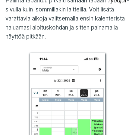
Hallinta tapahtuu pitkälti samaan tapaan
Työajat
-
sivulla kuin isommillakin laitteilla. Voit lisätä
varattavia aikoja valitsemalla ensin kalenterista
haluamasi aloituskohdan ja sitten painamalla
näyttöä pitkään.