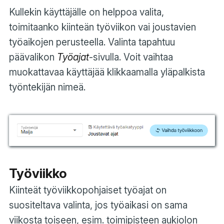
Kullekin käyttäjälle on helppoa valita,
toimitaanko kiinteän työviikon vai joustavien
työaikojen perusteella. Valinta tapahtuu
päävalikon
Työajat
-sivulla. Voit vaihtaa
muokattavaa käyttäjää klikkaamalla yläpalkista
työntekijän nimeä.
Työviikko
Kiinteät työviikkopohjaiset työajat on
suositeltava valinta, jos työaikasi on sama
viikosta toiseen, esim. toimipisteen aukiolon