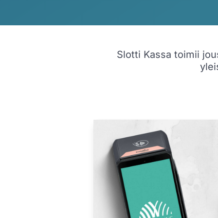
Slotti Kassa toimii jo
ylei