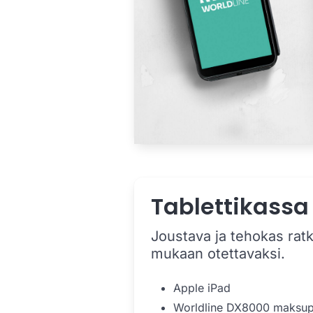
Tablettikassa
Joustava ja tehokas ratka
mukaan otettavaksi.
Apple iPad
Worldline DX8000 maksup