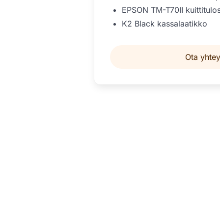
EPSON TM-T70II kuittitulos
K2 Black kassalaatikko
Ota yhtey