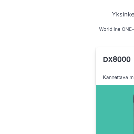
Yksinke
Worldline ONE-p
DX8000
Kannettava m