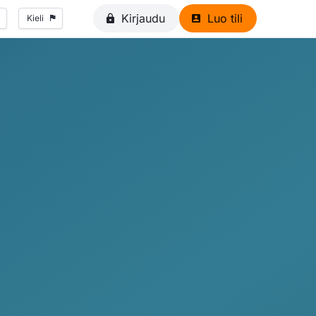
Kirjaudu
Luo tili
Kieli