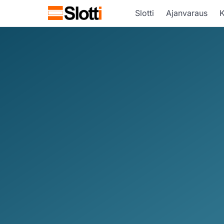
Slotti
Ajanvaraus