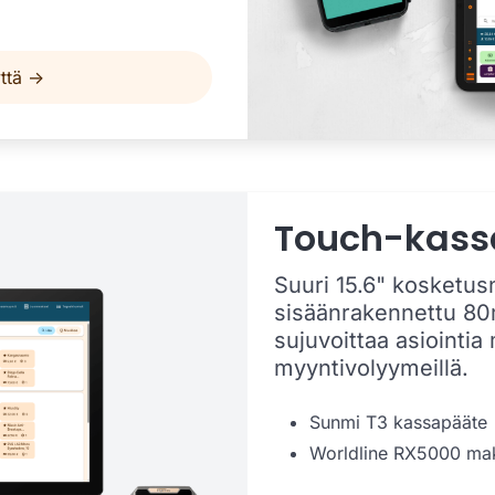
ttä →
Touch-kass
Suuri 15.6" kosketusn
sisäänrakennettu 80m
sujuvoittaa asiointi
myyntivolyymeillä.
Sunmi T3 kassapääte
Worldline RX5000 ma