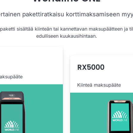
rtainen pakettiratkaisu korttimaksamiseen myy
aketti sisältää kiinteän tai kannettavan maksupäätteen ja t
edulliseen kuukausihintaan.
RX5000
aksupääte
Kiinteä maksupääte