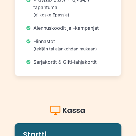
Provisio 2.8% + 0,49€ /
tapahtuma
(ei koske Epassia)
Alennuskoodit ja -kampanjat
Hinnastot
(tekijän tai ajankohdan mukaan)
Sarjakortit & Gifti-lahjakortit
Kassa
Startti