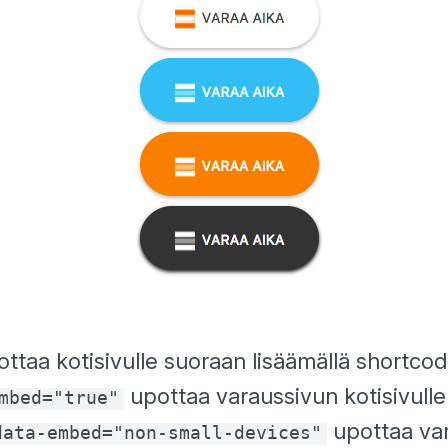
ottaa kotisivulle suoraan lisäämällä shortc
upottaa varaussivun kotisivulle
mbed="true"
upottaa var
data-embed="non-small-devices"