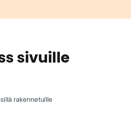
s sivuille
illä rakennetuille