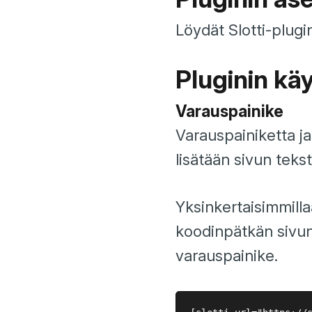
Löydät Slotti-plugi
Pluginin kä
Varauspainike
Varauspainiketta ja
lisätään sivun tekst
Yksinkertaisimmill
koodinpätkän sivun 
varauspainike.