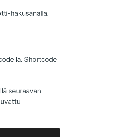
tti-hakusanalla.
tcodella. Shortcode
llä seuraavan
kuvattu