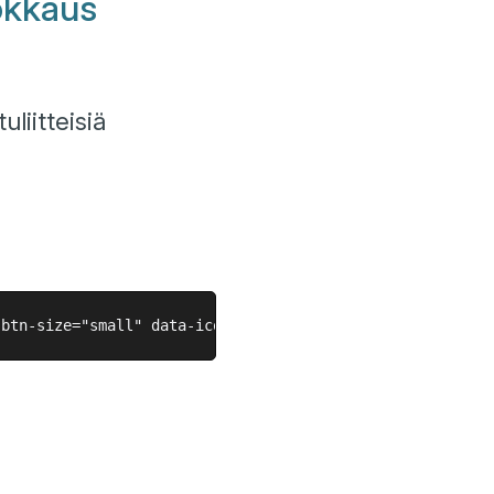
okkaus
uliitteisiä