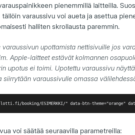
ää varauspainikkeen pienemmillä laitteilla. Su
 tällöin varaussivu voi aueta ja asettua pien
omaisesti halliten skrollausta paremmin.
varaussivun upottamista nettisivuille jos var
im. Apple-laitteet estävät kolmannen osapuol
rin upotus ei toimi. Upotettu varaussivu näyttä
a siirrytään varaussivulle omassa välilehdess
ua voi säätää seuraavilla parametreilla: