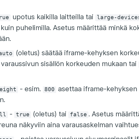
upotus kaikilla laitteilla tai
rue
large-device
la kuin puhelimilla. Asetus määrittää minkä kokoi
ään.
(oletus) säätää iframe-kehyksen korke
auto
 varaussivun sisällön korkeuden mukaan tai
- esim.
asettaa iframe-kehyksen
eight
800
n.
-
(oletus) tai
. Asetus määritt
ll
true
false
reuna näkyviin aina varausaskelman vaihtue
- poistaa varaussivun sivumarginaalit