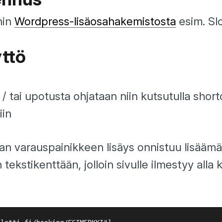
nin
Wordpress-lisäosahakemistosta
esim. Slo
yttö
 / tai upotusta ohjataan niin kutsutulla shor
iin
aan varauspainikkeen lisäys onnistuu lisäämä
tekstikenttään, jolloin sivulle ilmestyy alla 