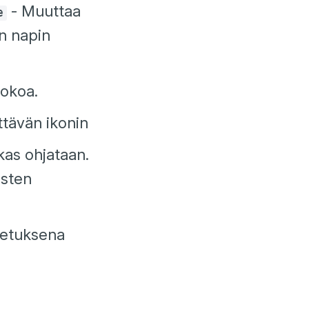
- Muuttaa
e
in napin
okoa.
ttävän ikonin
akas ohjataan.
usten
oletuksena