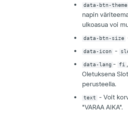
data-btn-theme
napin väriteem
ulkoasua voi muo
data-btn-size
-
data-icon
sl
-
data-lang
fi
Oletuksena Slot
perusteella.
- Voit kor
text
"VARAA AIKA".