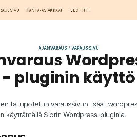
RAUSSIVU
KANTA-ASIAKKAAT
SLOTTI.FI
AJANVARAUS
/
VARAUSSIVU
anvaraus Wordpres
- pluginin käyttö
n tai upotetun varaussivun lisäät wordpress
ten käyttämällä Slotin Wordpress-pluginia.
ennus