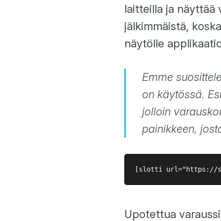
laitteilla ja näytt
jälkimmäistä, koska
näytölle applikaati
Emme suosittele 
on käytössä. Es
jolloin varausko
painikkeen, jost
Upotettua varaussiv