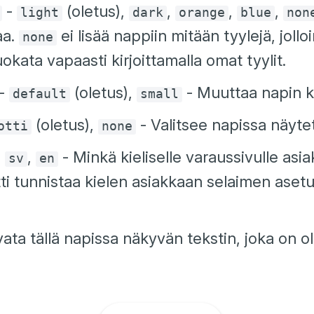
-
(oletus),
,
,
,
light
dark
orange
blue
non
aa.
ei lisää nappiin mitään tyylejä, jollo
none
kata vapaasti kirjoittamalla omat tyylit.
-
(oletus),
- Muuttaa napin k
default
small
(oletus),
- Valitsee napissa näyte
otti
none
,
,
- Minkä kieliselle varaussivulle asi
sv
en
ti tunnistaa kielen asiakkaan selaimen aset
vata tällä napissa näkyvän tekstin, joka on 