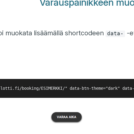
Varauspainikkeen mu
oi muokata lisäämällä shortcodeen
-et
data-