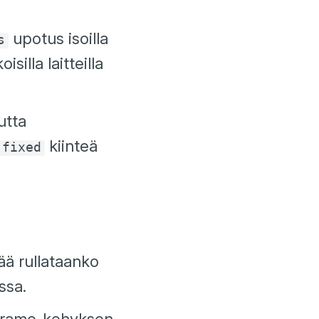
upotus isoilla
s
silla laitteilla
utta
kiinteä
fixed
ää rullataanko
ssa.
 iframe-kehyksen