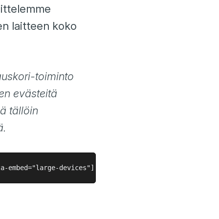
osittelemme
en laitteen koko
auskori-toiminto
en evästeitä
ä tällöin
ä.