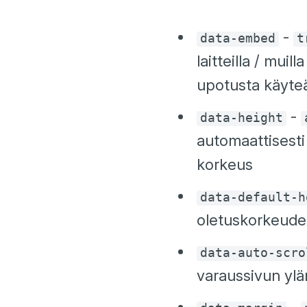
-
data-embed
t
laitteilla / muil
upotusta käyte
-
data-height
automaattisesti
korkeus
data-default-h
oletuskorkeude
data-auto-scro
varaussivun ylä
-