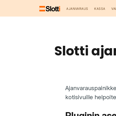
AJANVARAUS
KASSA
VA
Slotti aj
Ajanvarauspainikkee
kotisivuille helpoi
Pluginin as