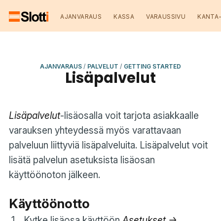
AJANVARAUS
KASSA
VARAUSSIVU
KANTA
AJANVARAUS
/
PALVELUT
/
GETTING STARTED
Lisäpalvelut
Lisäpalvelut
-lisäosalla voit tarjota asiakkaalle
varauksen yhteydessä myös varattavaan
palveluun liittyviä lisäpalveluita. Lisäpalvelut voit
lisätä palvelun asetuksista lisäosan
käyttöönoton jälkeen.
Käyttöönotto
Kytke lisäosa käyttöön
Asetukset ->