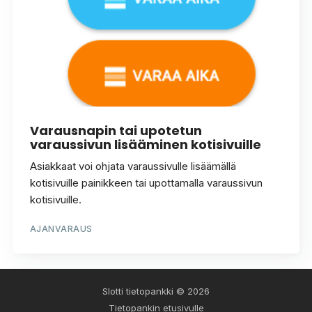
Varausnapin tai upotetun
varaussivun lisääminen kotisivuille
Asiakkaat voi ohjata varaussivulle lisäämällä
kotisivuille painikkeen tai upottamalla varaussivun
kotisivuille.
AJANVARAUS
Slotti tietopankki
© 2026
Tietopankin etusivulle