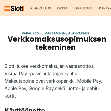
AJANVARAUS
KASSA
VARAUSSIVU
KANTA
VARAUSSIVU
/
MAKSAMINEN
/
AJANVARAUS
Verkkomaksusopimuksen
tekeminen
Slotti tukee verkkomaksujen vastaanottoa
Visma Pay -palveluntarjojan kautta.
Maksutapoina ovat verkkopankki, Mobile Pay,
Apple Pay, Google Pay sekä luotto- ja debit-
kortit.
Käyttöönotto