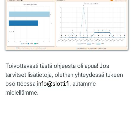
Toivottavasti tästä ohjeesta oli apua! Jos
tarvitset lisätietoja, olethan yhteydessä tukeen
osoitteessa
info@slotti.fi
, autamme
mielellämme.