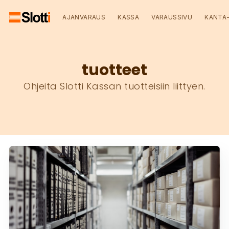
AJANVARAUS
KASSA
VARAUSSIVU
KANTA
tuotteet
Ohjeita Slotti Kassan tuotteisiin liittyen.