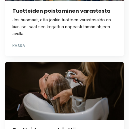
Tuotteiden poistaminen varastosta
Jos huomaat, että jonkin tuotteen varastosaldo on
liian iso, saat sen korjattua nopeasti tämän ohjeen
avulla.
KASSA