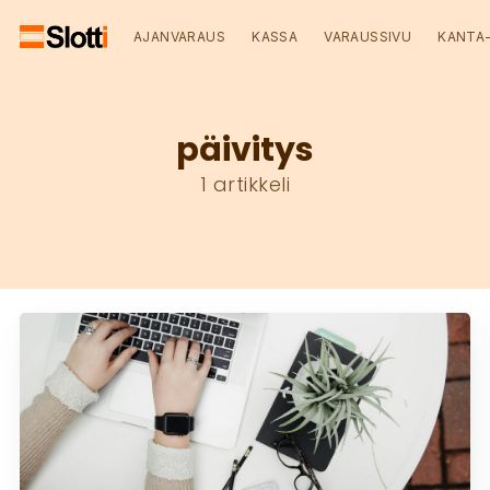
AJANVARAUS
KASSA
VARAUSSIVU
KANTA
päivitys
1 artikkeli