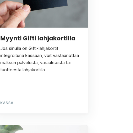
Myynti Gifti lahjakortilla
Jos sinulla on Gifti-lahjakortit
integroituna kassaan, voit vastaanottaa
maksun palvelusta, varauksesta tai
tuotteesta lahjakortilla.
KASSA