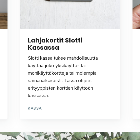
Lahjakortit Slotti
Kassassa
Slotti kassa tukee mahdollisuutta
käyttää joko yksikäyttö- tai
monikäyttökortteja tai molempia
samanaikaisesti. Tässä ohjeet
erityyppisten korttien käyttöön
kassassa.
KASSA