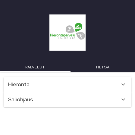
PALVELUT
TIETOA
palvelukategoriat
Hieronta
Saliohjaus