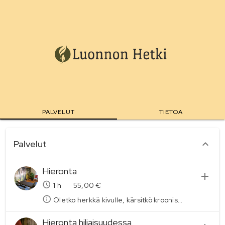
PALVELUT
TIETOA
palvelukategoriat
Palvelut
Hieronta
1
h
55,00 €
Oletko herkkä kivulle, kärsitkö kroonisesta kivusta, fibrosta tai aistiyliherkkyydestä? Jätätkö heirojalle menon väliin sen tuottaman kivun vuoksi tai kehosi palautuu siitä hitaasti? Oman kokemuksen myötä tunnen nämä ongelmat! Tästä syystä tarjoan hierontaa ja kivunlievitystä kyseisistä asioista kärsiville. Alkuhaastattelujen ja tutkimusten perusteella suunnitellaan yhdessä tuleva hoito juuri sinulle sopivaksi. Kuuntelen sinua ja kehoasi mitä se juuri nyt pystyy ottamaan vastaan ja keskityn niihin alueisiin jotka ovat tällä hetkellä akuutteja, eli hoito on spesifististä. Toki asikaana voi olla kuka tahansa vaivasta riippumatta, pystyn tekniikoita hyödyntäen säätelemään voimankäyttöä tarpeen mukaan hoidonaikana.
Hieronta hiljaisuudessa