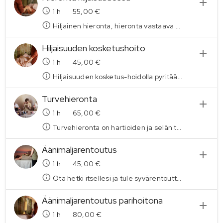
1
h
55,00 €
Hiljainen hieronta, hieronta vastaava kuin yllä kuvattuna. Valitse tämä jos haluat rentoutua kaikessa rauhassa ilman sosiaalista painetta. Alkukartoitus keskustelun jälkeen saat nauttia hiljaisuudesta. Mahdollista saada myös rentouttavaa taustamusiikkia, kerro tästä aikaa varatessasi. HUOM! MAKSU KÄTEISELLÄ TOISTAISEKSI!
Hiljaisuuden kosketushoito
1
h
45,00 €
Hiljaisuuden kosketus-hoidolla pyritään useiden eri tekniikoiden avulla auttamaan kehoa ja mieltä rentoutumaan ja rauhoittumaan. Vagushermo on merkittävä kehomme autonomisen hermoston säätelijä. Vagus- eli kiertäjähermo on aivohermo, joka kulkee kehomme läpi aivorungosta suolistoon asti. Aktivoimalla vagushermoa voit edistää terveyttäsi. Elimistön ylikierrokset vaikuttavat myös hengitykseemme, joka voi muuttua jännityksen takia pinnalliseksi. Rentoutuminen on siis tärkeää niin kehon kuin mielen hyvinvoinnin takia. Hoito koostuu neljästä osa-alueesta: 1. Hengityksestä 2. Rentoutumisesta 3. Kosketuksesta 4. Äänistä (rentouttavasta musiikista) ja äänimaljan värähtelystä. Kesto 60 min, varaa aikaa hieman enemmän, jotta saat rauhassa palauta pienen hetken.
Turvehieronta
1
h
65,00 €
Turvehieronta on hartioiden ja selän tehokas kivun ja jännityksen poistaja. Turvehaudehoito vaikuttaa syvälle lihaksiin rentouttaen ja tehostaen nestekiertoa. Lämmin turve levitetään selkä-hartialihaksille jonka jälkeen laitettaan lämpöpakkaus hoidettavalle alueelle. Hoidon vaikutusaikana hierotaan kädet, pää ja lopuksi käsitellän kevyesti selkälihakset. Hoidon kesto 60 min, varaa aikaa hieman enemmän, tiloissa on mahdollista käydä suihkussa hoidon jälkeen sekä aikaa elpymiseen. Hintaan sisältyy, pyyhe suihkussa käyntiä varten, sekä mehua, oma huone elpymiseen hoidon jälkeen. Hoitoturve on kasviperäinen luonnontuote, joka sisältää luonnon estrogeenejä. Sen terapeuttinen vaikutus perustuu turpeen sisältämiin bioaktiivisiin ainesosiin ja syvälämpövaikutukseen. Käytän turvehoidoissani Lehtosuon hoitoturvetta, se on syntynyt suossa tuhansien vuosien aikana.
Äänimaljarentoutus
1
h
45,00 €
Ota hetki itsellesi ja tule syvärentouttavaan äänimaljarentoutukseen. Yksilöhoidossa pötkötellään rennosti hoitopöydällä viltin alla ja hoito toteutetaan asettamalla äänimaljoja keholle ja soittamalla niitä kevyesti. Maljojen äänet ja värähtely rentouttavat sekä kehoa että mieltä. Se sopii lähes kaikille, mutta maljoja ei laiteta keholle raskauden aikana, syöpähoitojen ollessa kesken tai jos sinulla on sydämen tahdistin.
Äänimaljarentoutus parihoitona
1
h
80,00 €