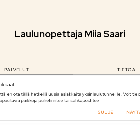
Laulunopettaja Miia Saari
PALVELUT
TIETOA
iakkaat
ä en ota tällä hetkellä uusia asiakkaita yksinlaulutunneille. Voit tie
pautuvia paikkoja puhelimitse tai sähköpostitse.
SULJE
NÄYT
oriat