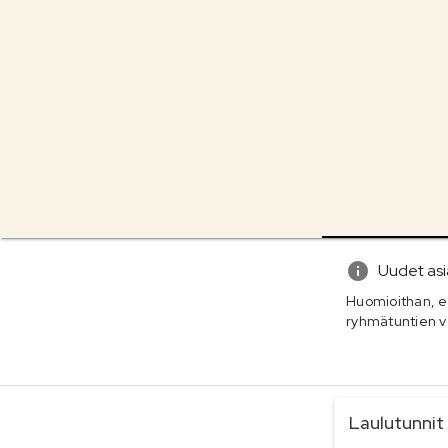
Uudet as
Huomioithan, ett
ryhmätuntien va
palvelukateg
Laulutunnit