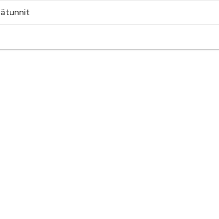
ätunnit
t