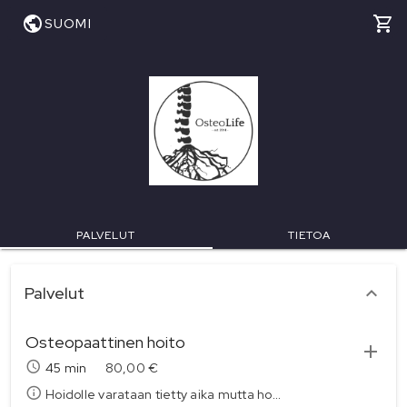
SUOMI
PALVELUT
TIETOA
palvelukategoriat
Palvelut
Osteopaattinen hoito
45 min
80,00 €
Hoidolle varataan tietty aika mutta hoidolle ei ole varsinaista aikaa. Varmistathan että vahvistat varauksen ja että varauksesta tulee sähköposti.