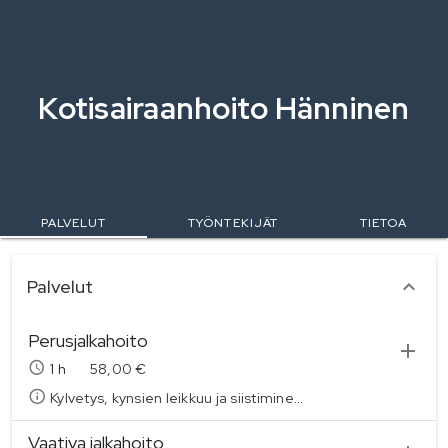
Kotisairaanhoito Hänninen
PALVELUT
TYÖNTEKIJÄT
TIETOA
Palvelukategoriat
Palvelut
Perusjalkahoito
1
h
58,00 €
Kylvetys, kynsien leikkuu ja siistiminen, kevyiden kovettumien tai pienten känsien poisto, ihon hoito, rasvaus ja lyhyt hieronta
Vaativa jalkahoito