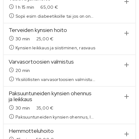
1
h
15 min
65,00 €
Sopii esim diabeetikoille tai jos on ongelmakohtia jaloissa. Jalkojen alkututkimus, kylvetys, kynsien ohennus tarvittaessa, leikkuu ja siistiminen, kovettumien ja/tai känsien poisto, ihon hoito, rasvaus ja hieronta
Terveiden kynsien hoito
30 min
25,00 €
Kynsien leikkaus ja siistiminen, rasvaus
Varvasortoosien valmistus
20 min
Yksilöllisten varvasortoosien valmistus. 20-40€
Paksuuntuneiden kynsien ohennus
ja leikkaus
30 min
35,00 €
Paksuuntuneiden kynsien ohennus, leikkaus ja siistiminen, kynsiseerumi
Hemmotteluhoito