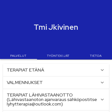
Tmi Jkivinen
PALVELUT
TYÖNTEKIJÄT
TIETOA
palvelukategoriat
TERAPIAT ETÄNÄ
VALMENNUKSET
TERAPIAT LÄHIVASTAANOTTO
(Lähivastaanoton ajanvaraus sähköpostitse
lyhytterapia@outlook.com)