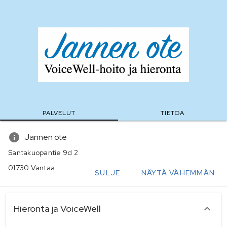
PALVELUT
TIETOA
Jannen ote
Santakuopantie 9d 2
01730 Vantaa
SULJE
NÄYTÄ VÄHEMMÄN
palvelukategoriat
Hieronta ja VoiceWell