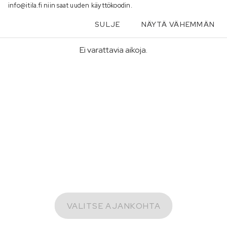
info@itila.fi niin saat uuden käyttökoodin.
SULJE
NÄYTÄ VÄHEMMÄN
Ei varattavia aikoja.
VALITSE AJANKOHTA