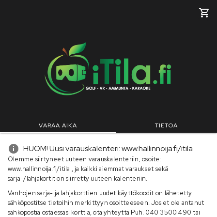
VARAA AIKA
TIETOA
HUOM! Uusi varauskalenteri: www.hallinnoija.fi/itila
Olemme siirtyneet uuteen varauskalenteriin, osoite:
www.hallinnoija.fi/itila , ja kaikki aiemmat varaukset sekä
sarja-/lahjakortit on siirretty uuteen kalenteriin.
Vanhojen sarja- ja lahjakorttien uudet käyttökoodit on lähetetty
sähköpostitse tietoihin merkittyyn osoitteeseen. Jos et ole antanut
sähköpostia ostaessasi korttia, ota yhteyttä Puh. 040 3500 490 tai