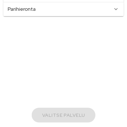
Parihieronta
VALITSE PALVELU