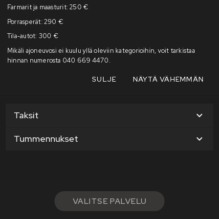
Farmarit ja maasturit: 250 €
Porrasperät: 290 €
Tila-autot: 300 €
Mikäli ajoneuvosi ei kuulu yllä oleviin kategorioihin, voit tarkistaa
hinnan numerosta 040 669 4470.
SULJE
NÄYTÄ VÄHEMMÄN
Palvelukategoriat
Taksit
Tummennukset
VALITSE PALVELU