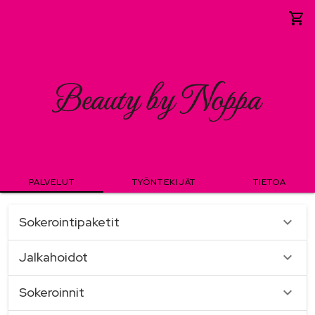
PALVELUT
TYÖNTEKIJÄT
TIETOA
Palvelukategoriat
Sokerointipaketit
Jalkahoidot
Sokeroinnit